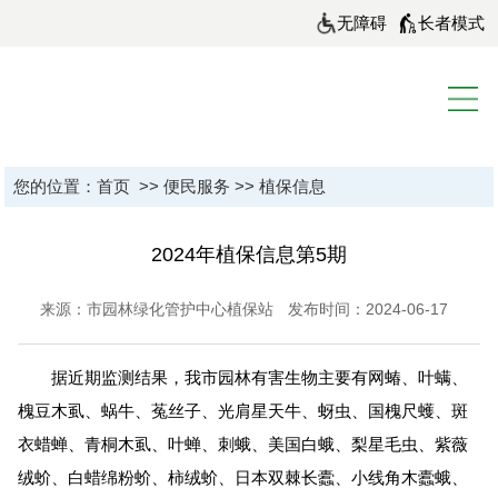
无障碍
长者模式
您的位置：
首页
>>
便民服务
>>
植保信息
2024年植保信息第5期
来源：市园林绿化管护中心植保站
发布时间：2024-06-17
据近期监测结果，我市园林有害生物主要有网蝽、叶螨、
槐豆木虱、蜗牛、菟丝子、光肩星天牛、蚜虫、国槐尺蠖、斑
衣蜡蝉、青桐木虱、叶蝉、刺蛾、美国白蛾、梨星毛虫、紫薇
绒蚧、白蜡绵粉蚧、柿绒蚧、日本双棘长蠹、小线角木蠹蛾、