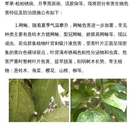
苹果-桧柏锈病、月季黑斑病、流胶病等。现将部分有害生物危
害特征及防治措施公布如下：
1.网蝽。随着夏季气温攀升，网蝽危害进一步加重，常见
种类主要有悬铃木方翅网蝽、梨冠网蝽、娇膜肩网蝽等。现以
成虫、若虫群集植物叶背刺吸汁液危害，受害叶片正面呈现密
集的黄白色褪绿斑点，叶背满布锈褐色粘性分泌物和虫粪。危
害严重时整树叶片焦黄、提早脱落，削弱树木长势。寄主植
物：悬铃木、海棠、樱花、山楂、柳等。