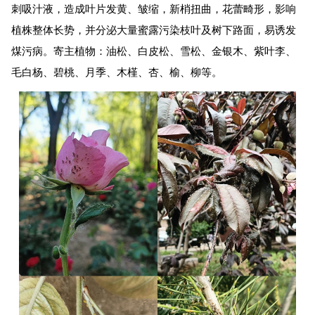
刺吸汁液，造成叶片发黄、皱缩，新梢扭曲，花蕾畸形，影响
植株整体长势，并分泌大量蜜露污染枝叶及树下路面，易诱发
煤污病。寄主植物：油松、白皮松、雪松、金银木、紫叶李、
毛白杨、碧桃、月季、木槿、杏、榆、柳等。