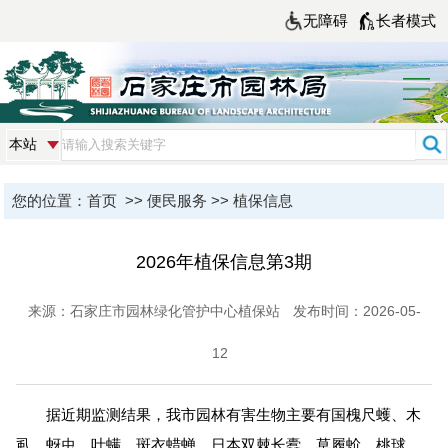
无障碍
长者模式
您的位置：
首页
>>
便民服务
>>
植保信息
2026年植保信息第3期
来源：石家庄市园林绿化管护中心植保站
发布时间：2026-05-
12
据近期监测结果，我市园林有害生物主要有国槐尺蠖、木
虱、蚜虫、叶螨、斑衣蜡蝉、日本双棘长蠹、草履蚧、桃球