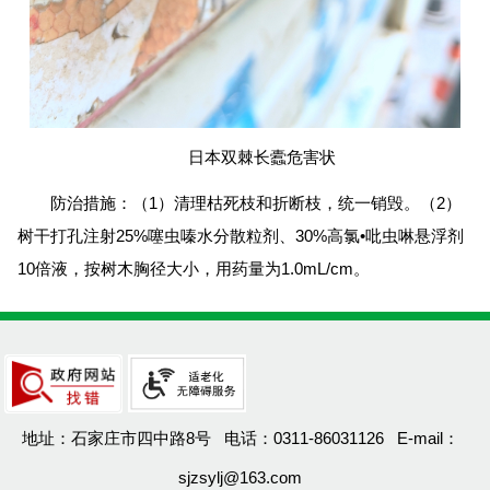
日本双棘长蠹危害状
防治措施：（1）清理枯死枝和折断枝，统一销毁。（2）
树干打孔注射25%噻虫嗪水分散粒剂、30%高氯•吡虫啉悬浮剂
10倍液，按树木胸径大小，用药量为1.0mL/cm。