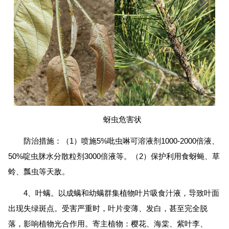
蚜虫危害状
防治措施：（1）喷施5%吡虫啉可溶液剂1000-2000倍液、
50%啶虫脒水分散粒剂3000倍液等。（2）保护利用食蚜蝇、草
蛉、瓢虫等天敌。
4、叶螨。以成螨和幼螨群集植物叶片吸食汁液，导致叶面
出现失绿斑点。受害严重时，叶片变薄、发白，甚至完全脱
落，影响植物光合作用。寄主植物：樱花、海棠、紫叶李、