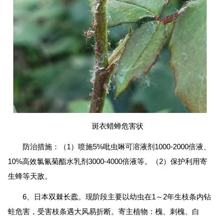
斑衣蜡蝉危害状
防治措施：（1）喷施5%吡虫啉可溶液剂1000-2000倍液、
10%高效氯氰菊酯水乳剂3000-4000倍液等。（2）保护利用寄
生蜂等天敌。
6、日本双棘长蠹。现阶段主要以幼虫在1～2年生枝条内钻
蛀危害，受害枝条遇大风易折断。寄主植物：槐、刺槐、白