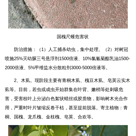
国槐尺蠖危害状
防治措施：（1）人工捕杀幼虫，集中处理。（2）对树冠
喷施25%灭幼脲三号悬浮剂1500倍液、10%氯氰菊酯乳油1500-
2000倍液、5%甲维盐水分散粒剂3000-5000倍液等。
2、木虱。现阶段主要有青桐木虱、槐豆木虱、皂荚云实木
虱等。目前，若虫或成虫开始群集在叶背、嫩梢等处刺吸危
害，受害枝叶上分泌白色絮状蜡丝或胶质物，影响树木光合作
用，严重时叶片皱缩反卷干枯，甚至提前脱落。寄主植物：青
桐、国槐、龙爪槐、金枝槐、皂荚、合欢等。