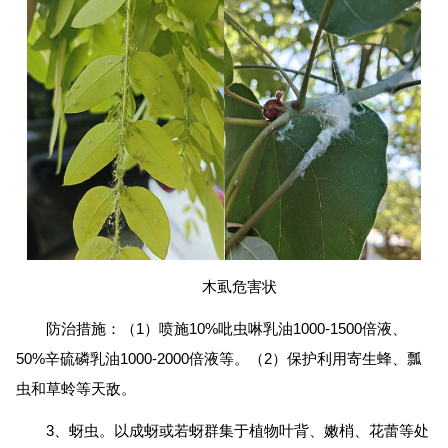
木虱危害状
防治措施：（1）喷施10%吡虫啉乳油1000-1500倍液、
50%辛硫磷乳油1000-2000倍液等。（2）保护利用寄生蜂、瓢
虫和草蛉等天敌。
3、蚜虫。以成蚜或若蚜群集于植物叶背、嫩梢、花蕾等处