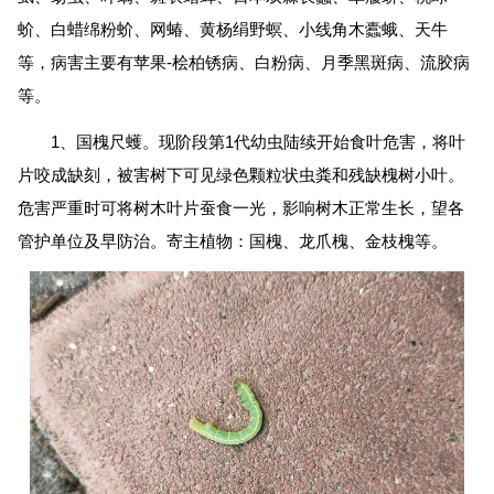
蚧、白蜡绵粉蚧、网蝽、黄杨绢野螟、小线角木蠹蛾、天牛
等，病害主要有苹果-桧柏锈病、白粉病、月季黑斑病、流胶病
等。
1、国槐尺蠖。现阶段第1代幼虫陆续开始食叶危害，将叶
片咬成缺刻，被害树下可见绿色颗粒状虫粪和残缺槐树小叶。
危害严重时可将树木叶片蚕食一光，影响树木正常生长，望各
管护单位及早防治。寄主植物：国槐、龙爪槐、金枝槐等。