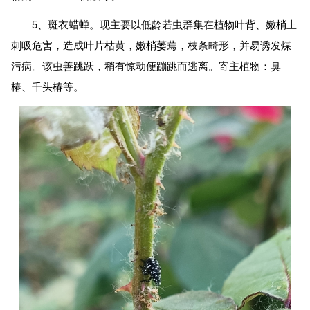
5、斑衣蜡蝉。现主要以低龄若虫群集在植物叶背、嫩梢上
刺吸危害，造成叶片枯黄，嫩梢萎蔫，枝条畸形，并易诱发煤
污病。该虫善跳跃，稍有惊动便蹦跳而逃离。寄主植物：臭
椿、千头椿等。