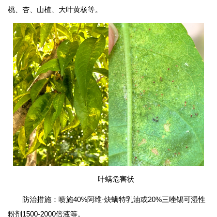
桃、杏、山楂、大叶黄杨等。
叶螨危害状
防治措施：喷施40%阿维·炔螨特乳油或20%三唑锡可湿性
粉剂1500-2000倍液等。