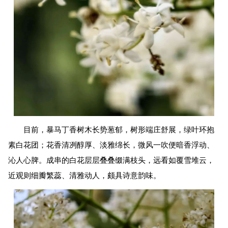
目前，暴马丁香树木长势葱郁，树形端庄舒展，绿叶环抱
素白花团；花香清冽醇厚、淡雅绵长，微风一吹便暗香浮动、
沁人心脾。成串的白花层层叠叠缀满枝头，远看如覆雪堆云，
近观则细瓣繁蕊、清雅动人，颇具诗意韵味。