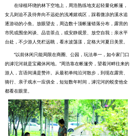
在绿植环绕的林下空地上，周浩熟练地支起轻量化帐篷，
女儿则迫不及待奔向不远处的浅滩嬉戏区，踩着微凉的溪水追
逐游动的小鱼。放眼望去，周边数十顶帐篷错落分布，露营的
市民或围坐闲谈、品尝茶点，或安静观景、放空自我；亲水平
台处，不少游人凭栏远眺，看水波荡漾，定格大河夏日美景。
“以前休闲只能局限在商圈、公园，玩法单一，如今家门口
的滹沱河就是宝藏休闲地。”周浩靠在帐篷旁，望着河畔往来的
游人，言语间满是赞许。从最初单纯沿河散步，到现在露营、
骑行、亲子戏水一应俱全，短短数年时间，滹沱河的蜕变他全
都看在眼里。