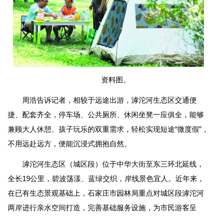
资料图。
周浩告诉记者，相较于远途出游，滹沱河生态区交通便
捷、配套齐全，停车场、公共厕所、休闲坐凳一应俱全，能够
兼顾大人休憩、孩子玩乐的双重需求，轻松实现短途“微度假”，
不用远赴远方，便能沉浸式拥抱自然。
滹沱河生态区（城区段）位于中华大街至东三环北延线，
全长19公里，碧波荡漾、蓝绿交织，岸线景色宜人。近年来，
在已有生态景观基础上，石家庄市园林局重点对城区段滹沱河
两岸进行亲水空间打造，完善基础服务设施，为市民游客呈