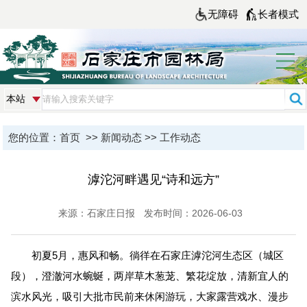
无障碍
长者模式
您的位置：
首页
>>
新闻动态
>>
工作动态
滹沱河畔遇见“诗和远方”
来源：石家庄日报
发布时间：2026-06-03
初夏5月，惠风和畅。徜徉在石家庄滹沱河生态区（城区
段），澄澈河水蜿蜒，两岸草木葱茏、繁花绽放，清新宜人的
滨水风光，吸引大批市民前来休闲游玩，大家露营戏水、漫步