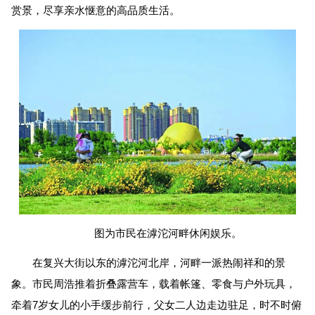
赏景，尽享亲水惬意的高品质生活。
图为市民在滹沱河畔休闲娱乐。
在复兴大街以东的滹沱河北岸，河畔一派热闹祥和的景
象。市民周浩推着折叠露营车，载着帐篷、零食与户外玩具，
牵着7岁女儿的小手缓步前行，父女二人边走边驻足，时不时俯