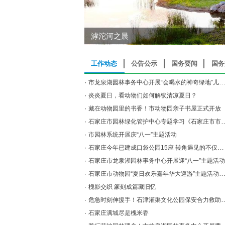
滹沱河之晨
工作动态
公告公示
国务要闻
国务
·
市龙泉湖园林事务中心开展“会喝水的神奇绿地”儿童科普主题活动
·
炎炎夏日，看动物们如何解锁清凉夏日？
·
藏在动物园里的书香！市动物园亲子书屋正式开放
·
石家庄市园林绿化管护中心专题学习《石家庄市市花管理规定》
·
市园林系统开展庆“八一”主题活动
·
石家庄今年已建成口袋公园15座 转角遇见的不仅是风景，更是触手可及的幸福
·
石家庄市龙泉湖园林事务中心开展迎“八一”主题活动
·
石家庄市动物园“夏日欢乐嘉年华大巡游”主题活动启幕
·
槐影交织 篆刻成篇藏旧忆
·
危急时刻伸援手！石津灌渠文化公园保安合力救助落水老人
·
石家庄满城尽是槐米香