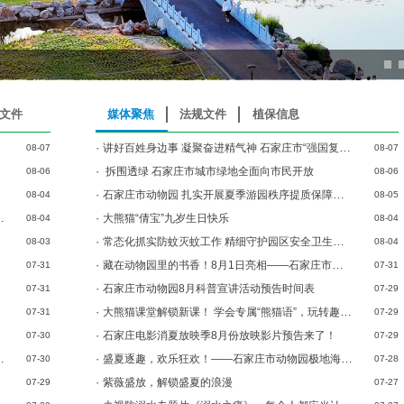
文件
媒体聚焦
法规文件
植保信息
·
讲好百姓身边事 凝聚奋进精气神 石家庄市“强国复兴有我”——365百姓故事汇首场巡回宣讲反响热烈
08-07
08-07
·
拆围透绿 石家庄市城市绿地全面向市民开放
08-06
08-06
·
石家庄市动物园 扎实开展夏季游园秩序提质保障工作
08-04
08-05
·
大熊猫“倩宝”九岁生日快乐
08-04
08-04
·
常态化抓实防蚊灭蚊工作 精细守护园区安全卫生环境
08-03
08-04
·
藏在动物园里的书香！8月1日亮相——石家庄市动物园・亲子书屋正式开放
07-31
07-31
·
石家庄市动物园8月科普宣讲活动预告时间表
07-31
07-29
·
大熊猫课堂解锁新课！ 学会专属“熊猫语”，玩转趣味科普
07-31
07-29
·
石家庄电影消夏放映季8月份放映影片预告来了！
07-30
07-29
·
盛夏逐趣，欢乐狂欢！——石家庄市动物园极地海洋世界夏日欢乐嘉年华大巡游火热开启
07-30
07-28
·
紫薇盛放，解锁盛夏的浪漫
07-29
07-27